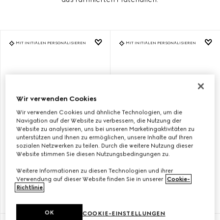
MIT INITIALEN PERSONALISIEREN
MIT INITIALEN PERSONALISIEREN
Wir verwenden Cookies
Wir verwenden Cookies und ähnliche Technologien, um die
Navigation auf der Website zu verbessern, die Nutzung der
Website zu analysieren, uns bei unseren Marketingaktivitäten zu
unterstützen und Ihnen zu ermöglichen, unsere Inhalte auf Ihren
sozialen Netzwerken zu teilen. Durch die weitere Nutzung dieser
Website stimmen Sie diesen Nutzungsbedingungen zu.
MITTELGROSSER G
MITTELGROSSER G
Weitere Informationen zu diesen Technologien und ihrer
UCCI DIANA SHOPPER
UCCI DIANA SHOPPER
Verwendung auf dieser Website finden Sie in unserer
Cookie-
Richtlinie
.
€ 3,600
€ 3,600
OK
COOKIE-EINSTELLUNGEN