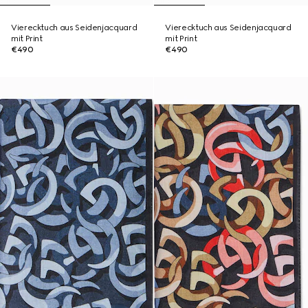
Vierecktuch aus Seidenjacquard
Vierecktuch aus Seidenjacquard
mit Print
mit Print
€490
€490