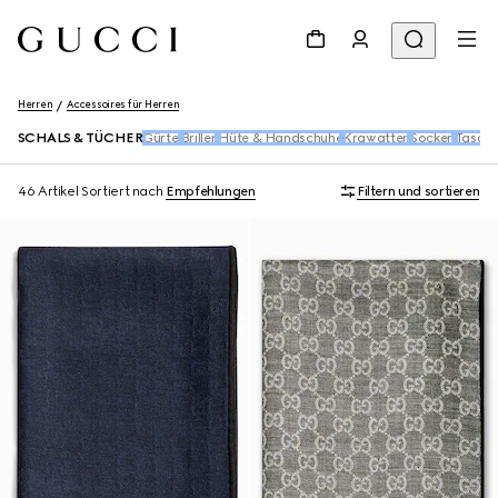
Herren
Accessoires für Herren
SCHALS & TÜCHER
Gürtel
Brillen
Hüte & Handschuhe
Krawatten
Socken
Tasche
46 Artikel
Sortiert nach
Empfehlungen
Filtern und sortieren