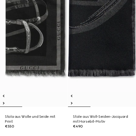
Stola aus Wolle und Seide mit
Stole aus Woll-Seiden-Jacquard
Print
mit Horsebit-Motiv
€550
€490