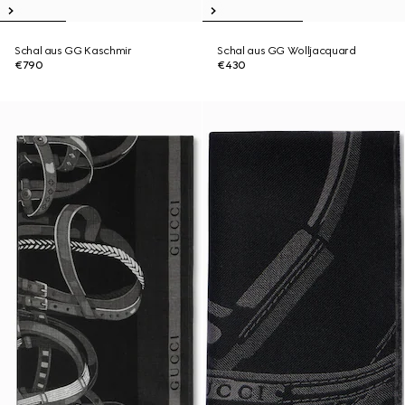
Schal aus GG Kaschmir
Schal aus GG Wolljacquard
€790
€430