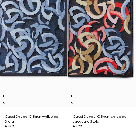
Gucci Doppel G Baumwollseide
Gucci Doppel G Baumwollseide
Stola
Jacquard Stola
€520
€520