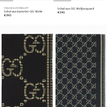
ONLINE AUSVERKAUFT
Schal aus GG Wolljacquard
Schal aus karierter GG Wolle
€390
€390