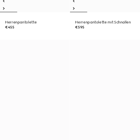
Herrenpantolette
Herrenpantolette mit Schnallen
€455
€595