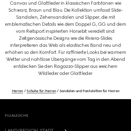
Canvas und Glattleder in klassischen Farbtönen wie
Schwarz, Braun und Blau. Die Kollektion umfasst Slide-
Sandalen, Zehensandalen und Slipper, die mit
emblematischen Details wie dem Doppel G, GG und dem
vom Reitsport inspirierten Horsebit veredelt sind.
Zeitgenössische Designs wie die Riviera-Slides
interpretieren das Web als elastisches Band neu und
erhöhen so den Komfort. Für raffinierte Looks bei warmem
Wetter und nahtlose Übergänge vom Tag in den Abend
entdecken Sie den Ragazzo-Slipper aus weichem
Wildleder oder Glattleder.
Herren
Schuhe für Herren
Sandalen und Pantoletten für Herren
Footer
FILIALSUCHE
LAND/REGION, STADT