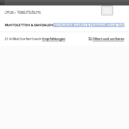
Herren
Schuhe für Herren
PANTOLETTEN & SANDALEN
Sportschuhe
Loafers & Mokassins
Driver-Schuh
21 Artikel
Sortiert nach
Empfehlungen
Filtern und sortieren