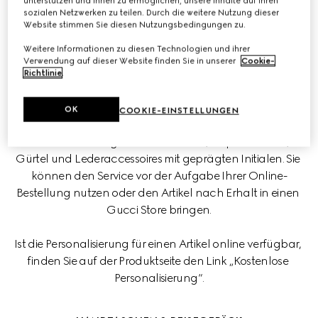
unterstützen und Ihnen zu ermöglichen, unsere Inhalte auf Ihren
Ob für sich selbst oder als Geschenk für eine besondere 
sozialen Netzwerken zu teilen. Durch die weitere Nutzung dieser
Website stimmen Sie diesen Nutzungsbedingungen zu.
Person – verleihen Sie Ihrem Gucci Artikel einen 
persönlichen Touch.
Weitere Informationen zu diesen Technologien und ihrer
Verwendung auf dieser Website finden Sie in unserer
Cookie-
Richtlinie
.
OK
ONLINE
COOKIE-EINSTELLUNGEN
Veredeln Sie ausgewählte Taschen, Gepäckstücke, 
Gürtel und Lederaccessoires mit geprägten Initialen. Sie 
können den Service vor der Aufgabe Ihrer Online-
Bestellung nutzen oder den Artikel nach Erhalt in einen 
Gucci Store bringen.
Ist die Personalisierung für einen Artikel online verfügbar, 
finden Sie auf der Produktseite den Link „Kostenlose 
Personalisierung“.