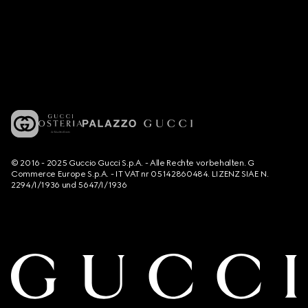
© 2016 - 2025 Guccio Gucci S.p.A. - Alle Rechte vorbehalten. G
Commerce Europe S.p.A. - IT VAT nr 05142860484. LIZENZ SIAE N.
2294/I/1936 und 5647/I/1936