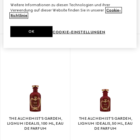
THE ALCHEMIST'S GARDEN,
THE ALCHEMIST'S GARDEN,
Weitere Informationen zu diesen Technologien und ihrer
YLANG AMBRATO, 100 ML,
YLANG AMBRATO, 50 ML, EAU
Verwendung auf dieser Website finden Sie in unserer
Cookie-
EAU DE PARFUM
DE PARFUM
Richtlinie
.
€ 345
€ 240
OK
COOKIE-EINSTELLUNGEN
NEU
EXKLUSIV ONLINE
THE ALCHEMIST'S GARDEN,
THE ALCHEMIST'S GARDEN,
LIGNUM IDEALIS, 100 ML, EAU
LIGNUM IDEALIS, 50 ML, EAU
DE PARFUM
DE PARFUM