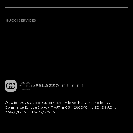
GUCCI SERVICES
© 2016 - 2025 Guccio Gucci S.p.A. - Alle Rechte vorbehalten. G
Commerce Europe S.p.A. - IT VAT nr 05142860484. LIZENZ SIAE N.
2294/I/1936 und 5647/I/1936