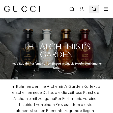
THE ALCHEMIST'S
GARDEN
Neue Eau de Parfums halten Einzug in Guccis Haute-Parfümerie-
Linie.
Im Rahmen der The Alchemist’s Garden Kollektion
erscheinen neue Düfte, die die zeitlose Kunst der
Alchemie mit zeitgemäßer Parfümerie vereinen.
Inspiriert von einem Prozess, dem die vier
alchemistischen Elemente zugrunde liegen –