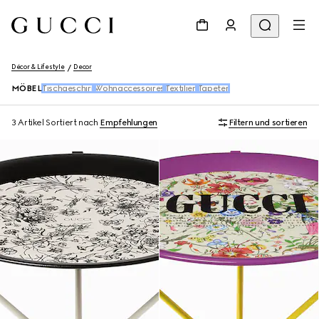
Décor & Lifestyle
Decor
MÖBEL
Tischgeschirr
Wohnaccessoires
Textilien
Tapeten
3 Artikel
Sortiert nach
Empfehlungen
Filtern und sortieren