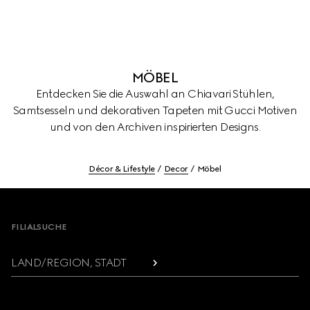
MÖBEL
Entdecken Sie die Auswahl an Chiavari Stühlen,
Samtsesseln und dekorativen Tapeten mit Gucci Motiven
und von den Archiven inspirierten Designs.
Décor & Lifestyle
Decor
Möbel
Footer
FILIALSUCHE
LAND/REGION, STADT