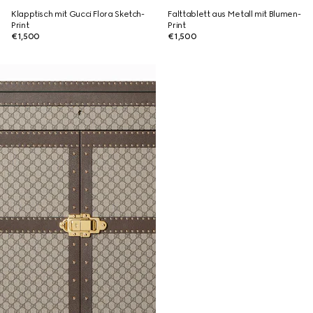
Klapptisch mit Gucci Flora Sketch-
Falttablett aus Metall mit Blumen-
Print
Print
€1,500
€1,500