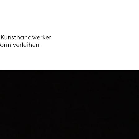
N
e Kunsthandwerker
rm verleihen.