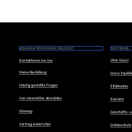
Footer
KÖNNEN WIR IHNEN HELFEN?
DIE FIRMA
Über Gucci
Kontaktieren Sie Uns
Meine Bestellung
Gucci Equili
Häufig gestellte Fragen
Ethikkodex
Von Newsletter abmelden
Karriere
Sitemap
Geschäfts- 
Vertrag widerrufen
Datenschutz