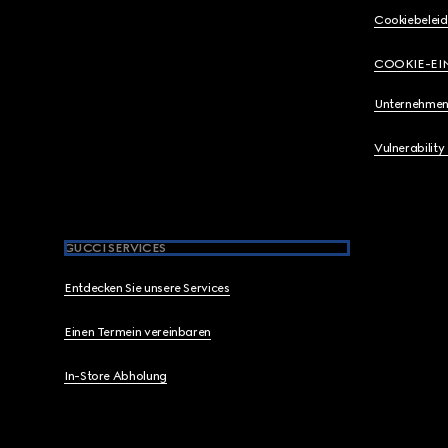
Cookiebeleid
COOKIE-EI
Unternehmen
Vulnerability
GUCCI SERVICES
Entdecken Sie unsere Services
Einen Termein vereinbaren
In-Store Abholung