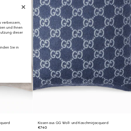
 verbessern,
tzen und Ihnen
Nutzung dieser
nden Sie in
cquard
Kissen aus GG Woll- und Kaschmirjacquard
€740