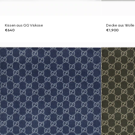
Kissen aus GG Viskose
Decke aus Wolle 
€640
€1,900