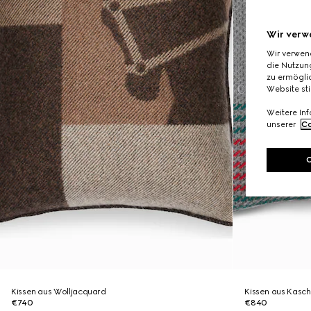
Wir verw
Wir verwen
die Nutzung
zu ermöglic
Website st
Weitere In
unserer
Co
Kissen aus Wolljacquard
Kissen aus Kasc
€740
€840