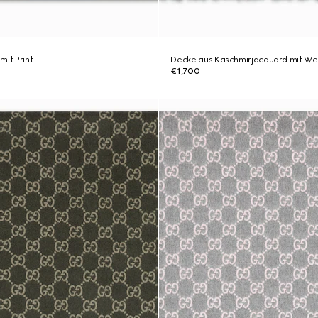
mit Print
Decke aus Kaschmirjacquard mit W
€1,700