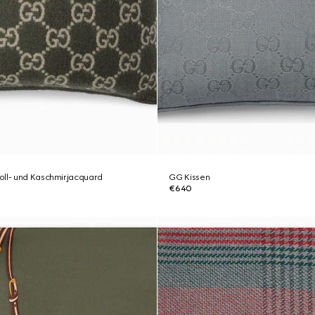
oll- und Kaschmirjacquard
GG Kissen
€640