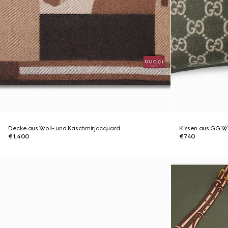
Decke aus Woll- und Kaschmirjacquard
Kissen aus GG W
€1,400
€740