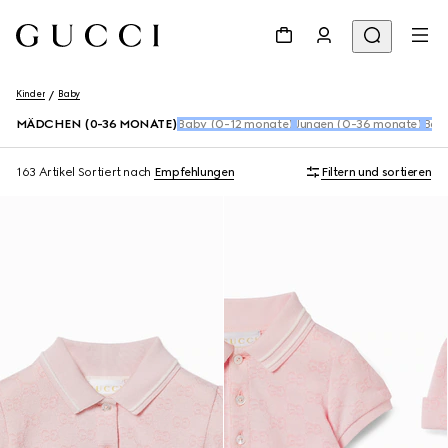
Kinder
Baby
MÄDCHEN (0-36 MONATE)
Baby (0-12 monate)
Jungen (0-36 monate)
Baby
163 Artikel
Sortiert nach
Empfehlungen
Filtern und sortieren