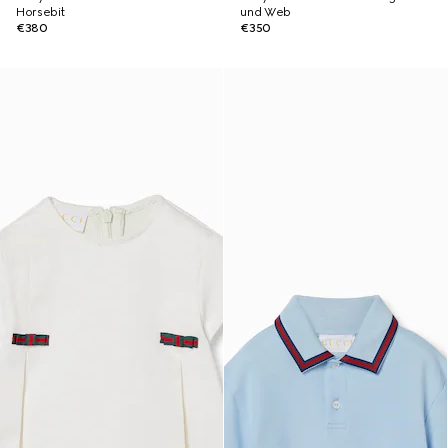
Horsebit
und Web
€380
€350