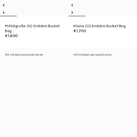
Mittelgroße GG Emblem Bucket
Kleine GG Emblem Bucket Bag
Bag
€1,700
€1,800
Mit Initialen personalisieren
Mit Initialen personalisieren