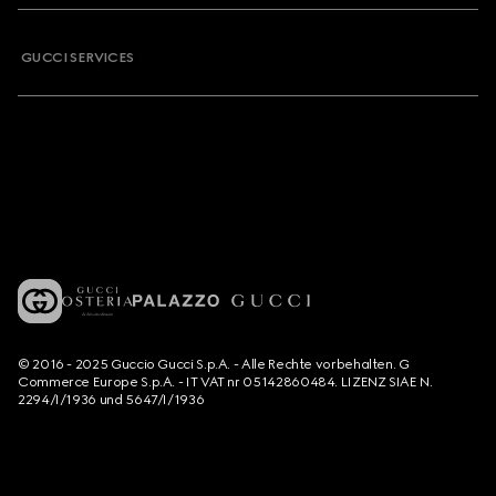
GUCCI SERVICES
© 2016 - 2025 Guccio Gucci S.p.A. - Alle Rechte vorbehalten. G
Commerce Europe S.p.A. - IT VAT nr 05142860484. LIZENZ SIAE N.
2294/I/1936 und 5647/I/1936