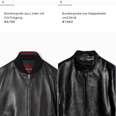
Bomberjacke aus Leder mit
Bomberjacke aus Nappaleder
GG Prägung
und Strick
€3,700
€1,960