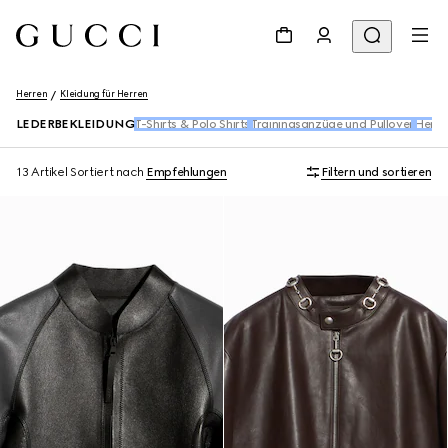
Herren
Kleidung für Herren
LEDERBEKLEIDUNG
T-Shirts & Polo Shirts
Trainingsanzüge und Pullover
Hemd
13 Artikel
Sortiert nach
Empfehlungen
Filtern und sortieren