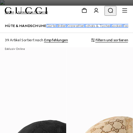
Herren
Accessoires für Herren
HÜTE & HANDSCHUHE
Gürtel
Brillen
Krawatten
Schals & Tücher
Socken
Tasch
39 Artikel
Sortiert nach
Empfehlungen
Filtern und sortieren
Exklusiv Online