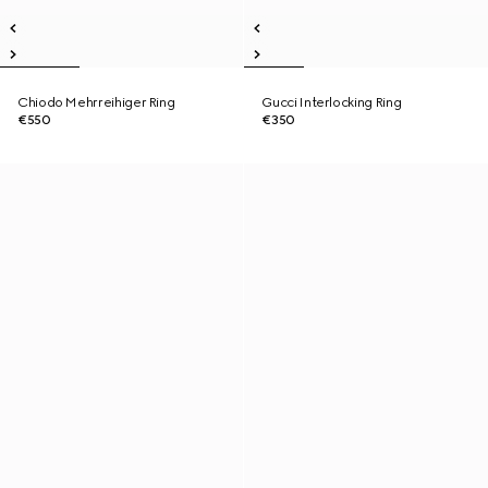
Chiodo Mehrreihiger Ring
Gucci Interlocking Ring
€550
€350