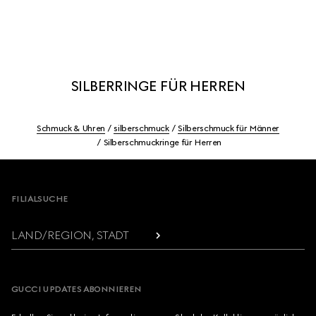
SILBERRINGE FÜR HERREN
Schmuck & Uhren
silberschmuck
Silberschmuck für Männer
Silberschmuckringe für Herren
Footer
FILIALSUCHE
LAND/REGION, STADT
GUCCI UPDATES ABONNIEREN