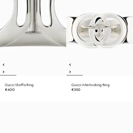
Gucci Staffa Ring
Gucci Interlocking Ring
€400
€350