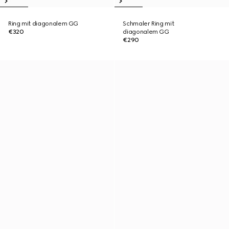
Ring mit diagonalem GG
Schmaler Ring mit
€320
diagonalem GG
€290