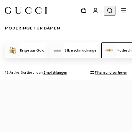
MODERINGE FÜR DAMEN
Ringe aus Gold
Silberschmuckringe
Modesch
18 Artikel
Sortiert nach
Empfehlungen
Filtern und sortieren