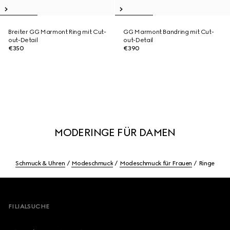
Breiter GG Marmont Ring mit Cut-
GG Marmont Bandring mit Cut-
out-Detail
out-Detail
€350
€390
MODERINGE FÜR DAMEN
Schmuck & Uhren
Modeschmuck
Modeschmuck für Frauen
Ringe
Footer
FILIALSUCHE