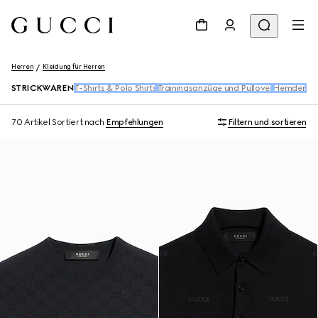
Herren
Kleidung für Herren
STRICKWAREN
T-Shirts & Polo Shirts
Trainingsanzüge und Pullover
Hemden
De
70 Artikel
Sortiert nach
Empfehlungen
Filtern und sortieren