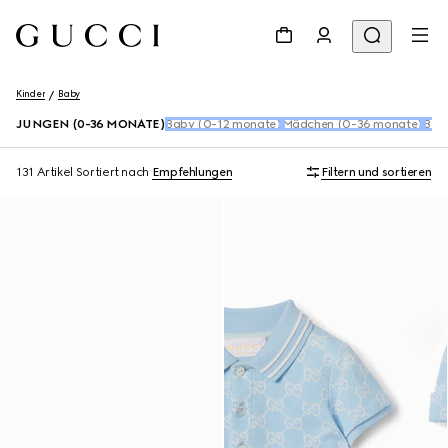
Kinder
Baby
JUNGEN (0-36 MONATE)
Baby (0-12 monate)
Mädchen (0-36 monate)
Baby
131 Artikel
Sortiert nach
Empfehlungen
Filtern und sortieren