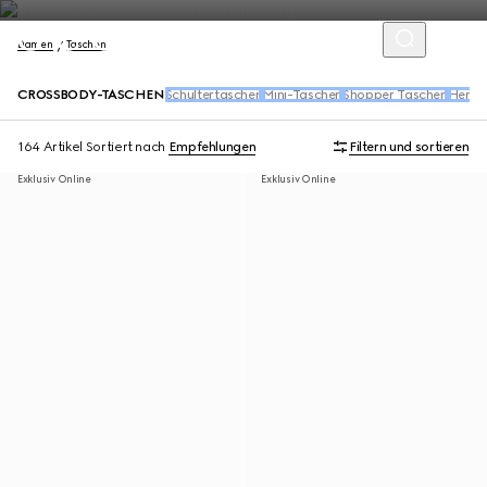
Damen
Taschen
CROSSBODY-TASCHEN
Schultertaschen
Mini-Taschen
Shopper Taschen
Henke
164 Artikel
Sortiert nach
Empfehlungen
Filtern und sortieren
Exklusiv Online
Exklusiv Online