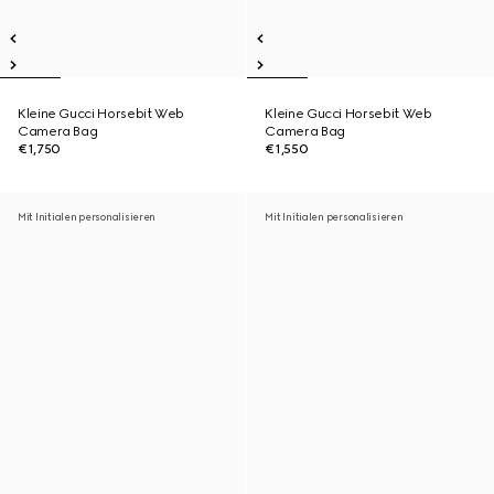
Kleine Gucci Horsebit Web
Kleine Gucci Horsebit Web
Camera Bag
Camera Bag
€1,750
€1,550
Mit Initialen personalisieren
Mit Initialen personalisieren