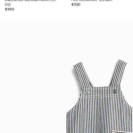
GG
€320
€590