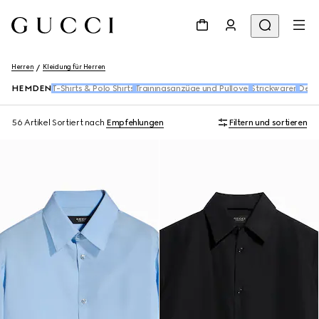
Herren
Kleidung für Herren
HEMDEN
T-Shirts & Polo Shirts
Trainingsanzüge und Pullover
Strickwaren
Deni
56 Artikel
Sortiert nach
Empfehlungen
Filtern und sortieren