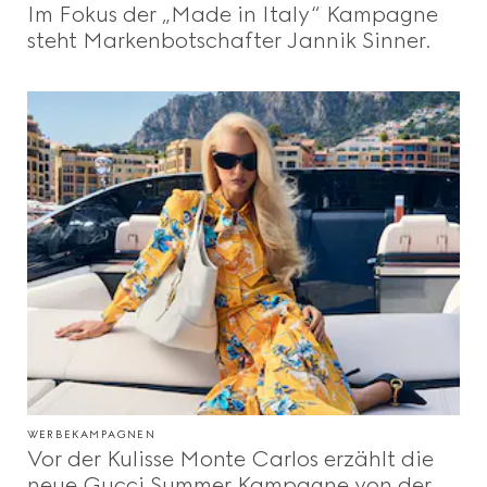
Im Fokus der „Made in Italy“ Kampagne
Beauty
steht Markenbotschafter Jannik Sinner.
Videos
Inspirationen Und Codes
Gucci Equilibrium
Making Of
WERBEKAMPAGNEN
SCHLIESSEN
Vor der Kulisse Monte Carlos erzählt die
neue Gucci Summer Kampagne von der