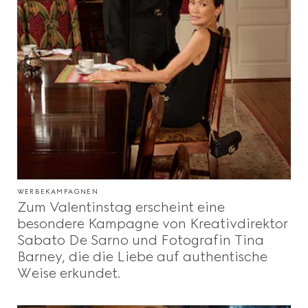
WERBEKAMPAGNEN
Zum Valentinstag erscheint eine
besondere Kampagne von Kreativdirektor
Sabato De Sarno und Fotografin Tina
Barney, die die Liebe auf authentische
Weise erkundet.