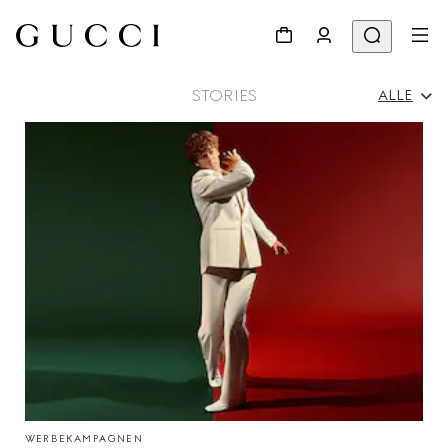
STORIES
ALLE
Alle
Werbekampagnen
Persönlichkeiten & Events
Modenschau
WERBEKAMPAGNEN