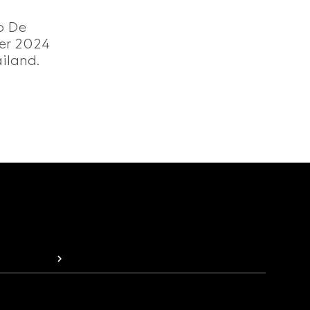
o De
ter 2024
iland.