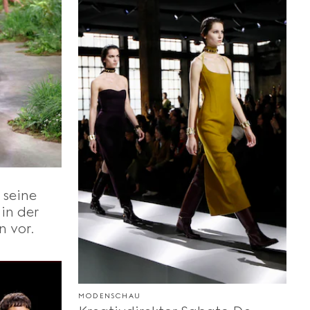
 seine
 in der
 vor.
MODENSCHAU