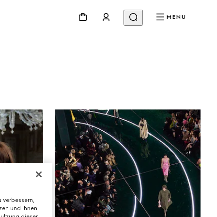
MENU
uty
Videos
Inspirationen Und Codes
Gucci Equilibrium
Making Of
 verbessern,
tzen und Ihnen
Nutzung dieser