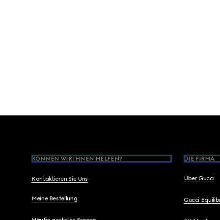
Footer
KÖNNEN WIR IHNEN HELFEN?
DIE FIRMA
Über Gucci
Kontaktieren Sie Uns
Meine Bestellung
Gucci Equili
Häufig gestellte Fragen