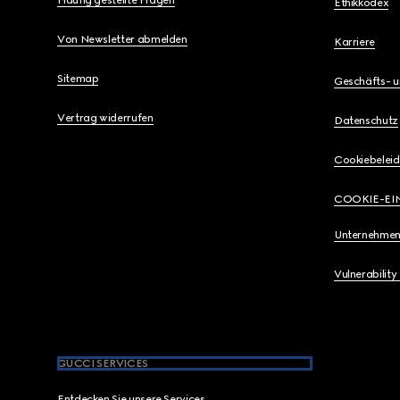
Ethikkodex
Von Newsletter abmelden
Karriere
Sitemap
Geschäfts- 
Vertrag widerrufen
Datenschutz
Cookiebeleid
COOKIE-EI
Unternehmen
Vulnerability
GUCCI SERVICES
Entdecken Sie unsere Services