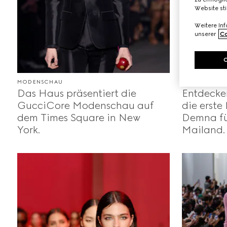
Website st
Weitere In
unserer
Co
MODENSCHAU
MODENSCHA
Das Haus präsentiert die
Entdecke
GucciCore Modenschau auf
die erst
dem Times Square in New
Demna fü
York.
Mailand.