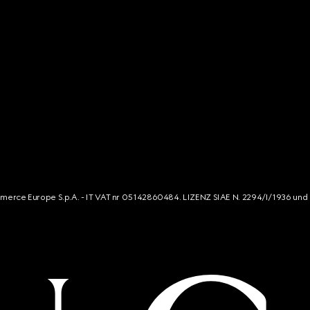
mmerce Europe S.p.A. - IT VAT nr 05142860484. LIZENZ SIAE N. 2294/I/1936 und