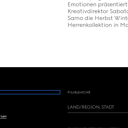
Emotionen präsentiert
Kreativdirektor Sabat
Sarno die Herbst Win
Herrenkollektion in Ma
FILIALSUCHE
LAND/REGION, STADT
brium