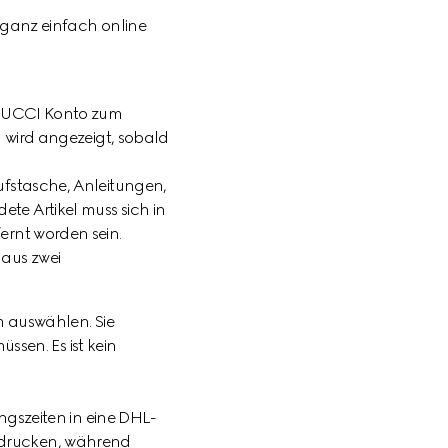
 ganz einfach online
Y GUCCI Konto zum
n wird angezeigt, sobald
ufstasche, Anleitungen,
te Artikel muss sich in
ernt worden sein.
aus zwei
m auswählen. Sie
ssen. Es ist kein
gszeiten in eine DHL-
ausdrucken, während