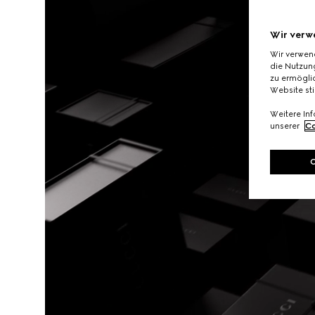
Wir verw
Wir verwen
die Nutzung
zu ermöglic
Website st
Weitere In
unserer
Co