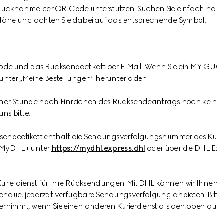
 Rücknahme per QR-Code unterstützen. Suchen Sie einfach na
 Nähe und achten Sie dabei auf das entsprechende Symbol.
ode und das Rücksendeetikett per E-Mail. Wenn Sie ein MY GU
unter „Meine Bestellungen“ herunterladen.
 einer Stunde nach Einreichen des Rücksendeantrags noch kein
ns bitte.
ksendeetikett enthält die Sendungsverfolgungsnummer des Kur
 MyDHL+ unter
https://mydhl.express.dhl
oder über die DHL E
rierdienst für Ihre Rücksendungen. Mit DHL können wir Ihnen 
genaue, jederzeit verfügbare Sendungsverfolgung anbieten. Bit
rnimmt, wenn Sie einen anderen Kurierdienst als den oben au