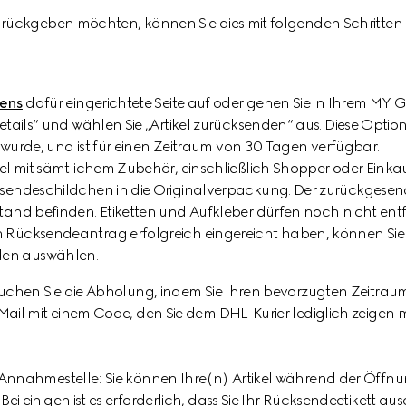
zurückgeben möchten, können Sie dies mit folgenden Schritten
gens
dafür eingerichtete Seite auf oder gehen Sie in Ihrem M
etails“ und wählen Sie „Artikel zurücksenden“ aus. Diese Optio
rt wurde, und ist für einen Zeitraum von 30 Tagen verfügbar.
kel mit sämtlichem Zubehör, einschließlich Shopper oder Einka
sendeschildchen in die Originalverpackung. Der zurückgesende
tand befinden. Etiketten und Aufkleber dürfen noch nicht entf
 Rücksendeantrag erfolgreich eingereicht haben, können Sie 
en auswählen.
 buchen Sie die Abholung, indem Sie Ihren bevorzugten Zeitrau
Mail mit einem Code, den Sie dem DHL-Kurier lediglich zeigen mü
-Annahmestelle: Sie können Ihre(n) Artikel während der Öffnun
ei einigen ist es erforderlich, dass Sie Ihr Rücksendeetikett 