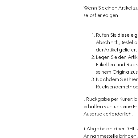
Wenn Sie einen Artikel 
selbst erledigen.
Rufen Sie
diese ei
Abschnitt „Bestelld
der Artikel geliefe
Legen Sie den Arti
Etiketten und Rück
seinem Originalzus
Nachdem Sie Ihren
Rücksendemethod
i. Rückgabe per Kurier:
erhalten von uns eine E-
Ausdruck erforderlich.
ii. Abgabe an einer DHL
Annahmestelle bringen. B