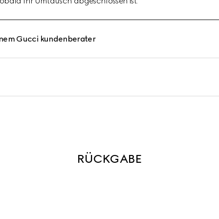
 sobald Ihr Umtausch abgeschlossen ist.
inem Gucci kundenberater
RÜCKGABE