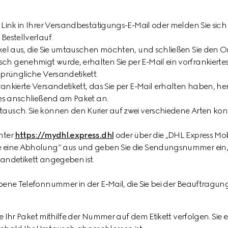
n Link in Ihrer Versandbestätigungs-E-Mail oder melden Sie sic
Bestellverlauf.
ikel aus, die Sie umtauschen möchten, und schließen Sie den On
h genehmigt wurde, erhalten Sie per E-Mail ein vorfrankiertes
sprüngliche Versandetikett.
rankierte Versandetikett, das Sie per E-Mail erhalten haben, h
e es anschließend am Paket an.
ausch. Sie können den Kurier auf zwei verschiedene Arten kon
nter
https://mydhl.express.dhl
oder über die „DHL Express Mob
e eine Abholung“ aus und geben Sie die Sendungsnummer ein, 
sandetikett angegeben ist.
ebene Telefonnummer in der E-Mail, die Sie bei der Beauftrag
Ihr Paket mithilfe der Nummer auf dem Etikett verfolgen. Sie e