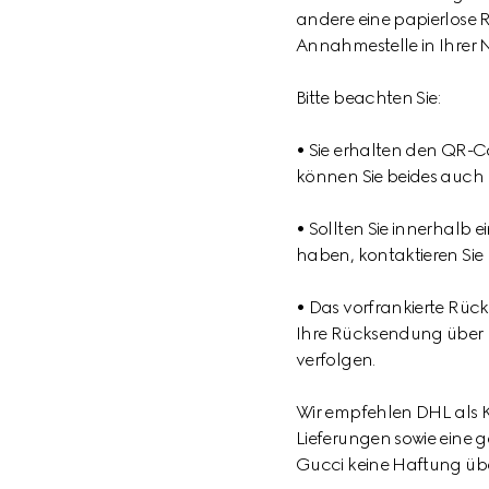
andere eine papierlose
Annahmestelle in Ihrer
Bitte beachten Sie:
• Sie erhalten den QR-C
können Sie beides auch 
• Sollten Sie innerhalb
haben, kontaktieren Sie u
• Das vorfrankierte Rüc
Ihre Rücksendung über
verfolgen.
Wir empfehlen DHL als Ku
Lieferungen sowie eine 
Gucci keine Haftung übe