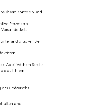
h bei Ihrem Konto an und
line-Prozess ab.
 Versandetikett.
erunter und drucken Sie
taktieren:
ile App“. Wählen Sie die
die auf Ihrem
ung des Umtauschs
rhalten eine