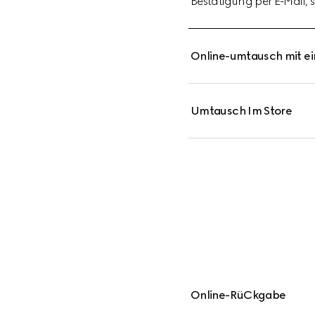
Bestätigung per E-Mail,
Online-umtausch mit e
Umtausch Im Store
Online-RüCkgabe