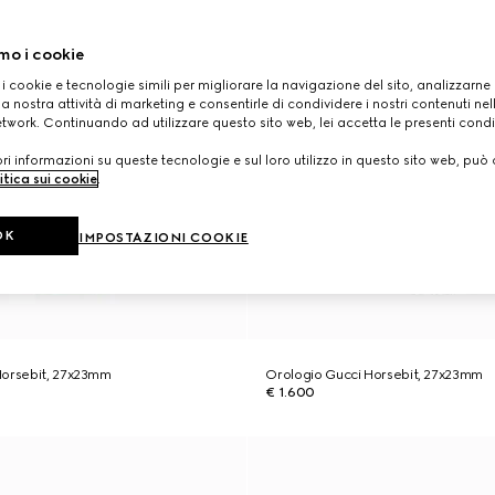
mo i cookie
 i cookie e tecnologie simili per migliorare la navigazione del sito, analizzarne l'
a nostra attività di marketing e consentirle di condividere i nostri contenuti ne
etwork. Continuando ad utilizzare questo sito web, lei accetta le presenti condi
i informazioni su queste tecnologie e sul loro utilizzo in questo sito web, può 
itica sui cookie
.
OK
IMPOSTAZIONI COOKIE
Horsebit, 27x23mm
Orologio Gucci Horsebit, 27x23mm
€ 1.600