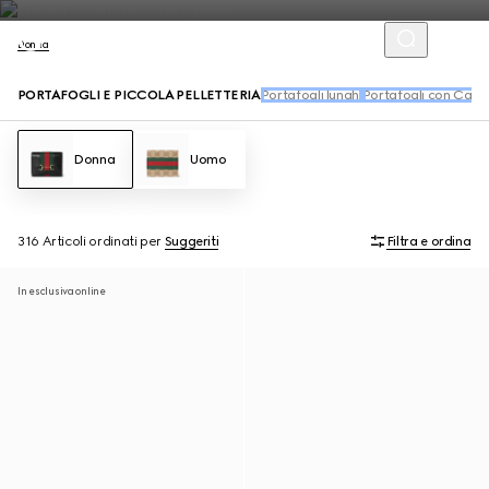
Donna
PORTAFOGLI E PICCOLA PELLETTERIA
Portafogli lunghi
Portafogli con Cate
Donna
Uomo
316 Articoli
ordinati per
Suggeriti
Filtra e ordina
In esclusiva online