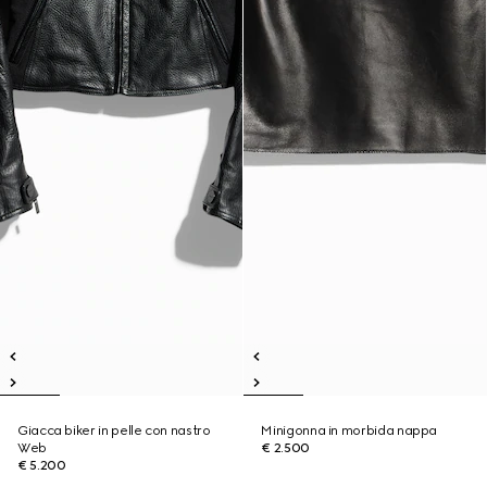
Giacca biker in pelle con nastro
Minigonna in morbida nappa
Web
€ 2.500
€ 5.200