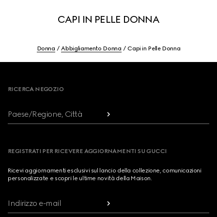
CAPI IN PELLE DONNA
Donna
Abbigliamento Donna
Capi in Pelle Donna
Footer
RICERCA NEGOZIO
Paese/Regione, Città
REGISTRATI PER RICEVERE AGGIORNAMENTI SU GUCCI
Ricevi aggiornamenti esclusivi sul lancio della collezione, comunicazioni
personalizzate e scopri le ultime novità della Maison.
Indirizzo e-mail