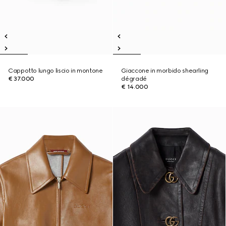
Cappotto lungo liscio in montone
Giaccone in morbido shearling
€ 37.000
dégradé
€ 14.000