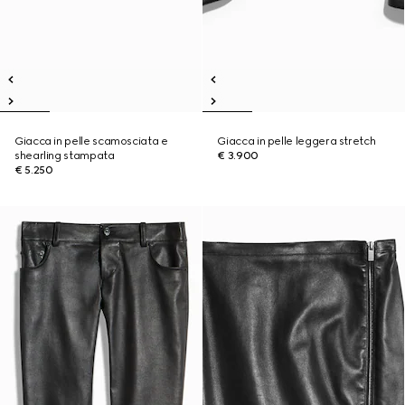
Giacca in pelle scamosciata e
Giacca in pelle leggera stretch
shearling stampata
€ 3.900
€ 5.250