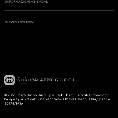
INFORMAZIONI AZIENDALI
SERVIZI ESCLUSIVI
© 2016 - 2025 Guccio Gucci S.p.A. - Tutti i Diritti Riservati. G Commerce
Europe S.p.A. - IT VAT nr 05142860484. LICENZA SIAE N. 2294/I/1936 e
5647/I/1936