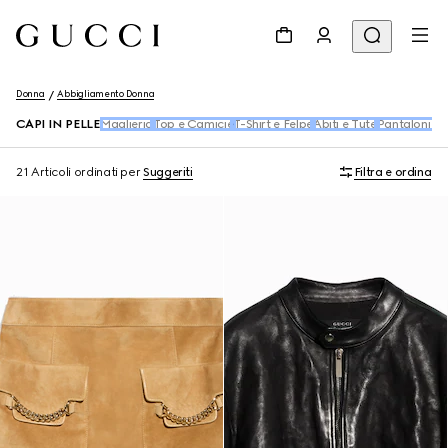
Donna
Abbigliamento Donna
CAPI IN PELLE
Maglieria
Top e Camicie
T-Shirt e Felpe
Abiti e Tute
Pantaloni e 
21 Articoli
ordinati per
Suggeriti
Filtra e ordina