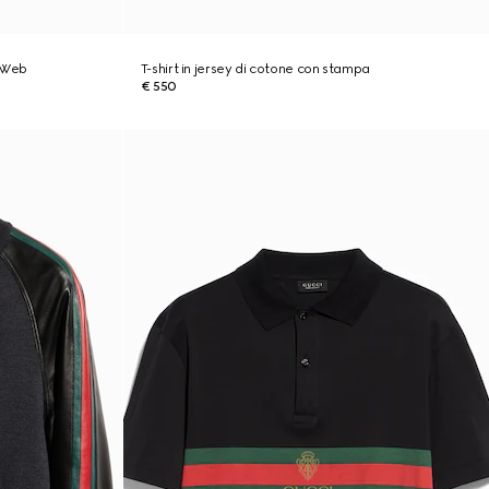
o Web
T-shirt in jersey di cotone con stampa
€ 550