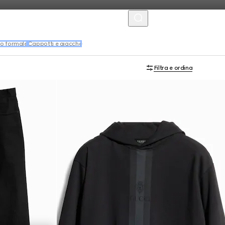
MENU
o formale
Cappotti e giacche
Filtra e ordina