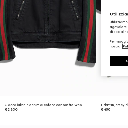
Utilizzia
Utilizziamo
agevolare l
di social n
Per maggior
nostra
Pol
Giacca biker in denim di cotone con nastro Web
T-shirt in jersey
€ 2.800
€ 450