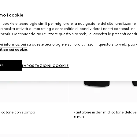
mo i cookie
 i cookie e tecnologie simili per migliorare la navigazione del sito, analizzarne l'
a nostra attività di marketing e consentirle di condividere i nostri contenuti ne
etwork. Continuando ad utilizzare questo sito web, lei accetta le presenti condi
i informazioni su queste tecnologie e sul loro utilizzo in questo sito web, può 
itica sui cookie
.
OK
IMPOSTAZIONI COOKIE
 di cotone con stampa
Pantalone in denim di cotone délavé
€ 850