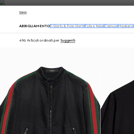
Contattaci
Uomo
ABBIGLIAMENTO
T-Shirts & Polo Shirts
Tute e felpe
Camicie
Maglieria
496 Articoli
ordinati per
Suggeriti