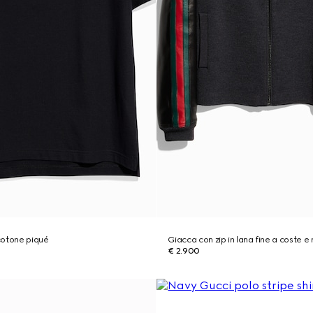
 cotone piqué
Giacca con zip in lana fine a coste 
€ 2.900