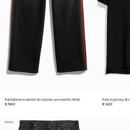
Pantalone in denim di cotone con inserto Web
Polo in jersey di
€ 980
€ 620
Novità