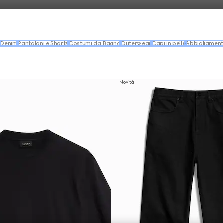
Denim
Pantaloni e Shorts
Costumi da Bagno
Outerwear
Capi in pelle
Abbigliament
Novità