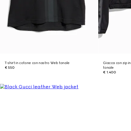
T-shirt in cotone con nastro Web tonale
Giacca con zip i
€ 550
tonale
€ 1.400