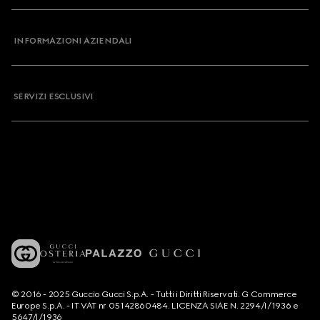
INFORMAZIONI AZIENDALI
SERVIZI ESCLUSIVI
© 2016 - 2025 Guccio Gucci S.p.A. - Tutti i Diritti Riservati. G Commerce
Europe S.p.A. - IT VAT nr 05142860484. LICENZA SIAE N. 2294/I/1936 e
5647/I/1936