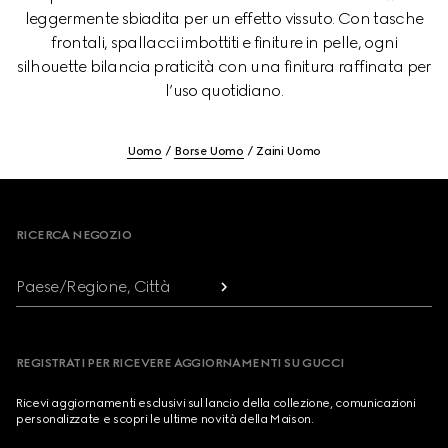
leggermente sbiadita per un effetto vissuto. Con tasche
frontali, spallacci imbottiti e finiture in pelle, ogni
silhouette bilancia praticità con una finitura raffinata per
l’uso quotidiano.
Uomo
Borse Uomo
Zaini Uomo
Footer
RICERCA NEGOZIO
Paese/Regione, Città
REGISTRATI PER RICEVERE AGGIORNAMENTI SU GUCCI
Ricevi aggiornamenti esclusivi sul lancio della collezione, comunicazioni
personalizzate e scopri le ultime novità della Maison.