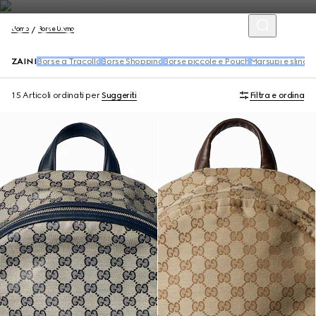
Uomo
Borse Uomo
ZAINI
Borse a Tracolla
Borse Shopping
Borse piccole e Pouch
Marsupi e slingb
15 Articoli
ordinati per
Suggeriti
Filtra e ordina