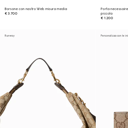
Borsone con nastro Web misura media
Porta necessair
€ 3.700
piccola
€ 1.200
Runway
Personalizza con le ini