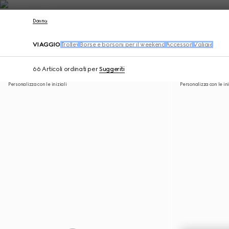
Contattaci
Donna
VIAGGIO
Trolley
Borse e borsoni per il weekend
Accessori
Valigie
66 Articoli
ordinati per
Suggeriti
Personalizza con le iniziali
Personalizza con le ini