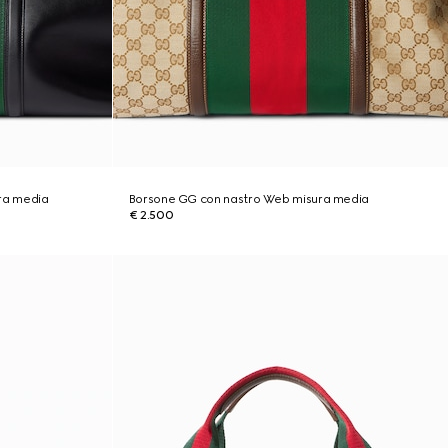
ra media
Borsone GG con nastro Web misura media
€ 2.500