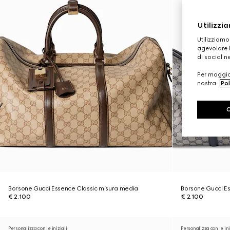
Utilizzia
Utilizziamo
agevolare l
di social n
Per maggior
nostra
Pol
Borsone Gucci Essence Classic misura media
Borsone Gucci E
€ 2.100
€ 2.100
Personalizza con le iniziali
Personalizza con le ini