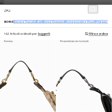
Uomo
BORSE
Borse a Tracolla
Zaini
Borse Shopping
Borse piccole e Pouch
Marsupi e s
142 Articoli
ordinati per
Suggeriti
Filtra e ordina
Runway
Personalizza con le iniziali