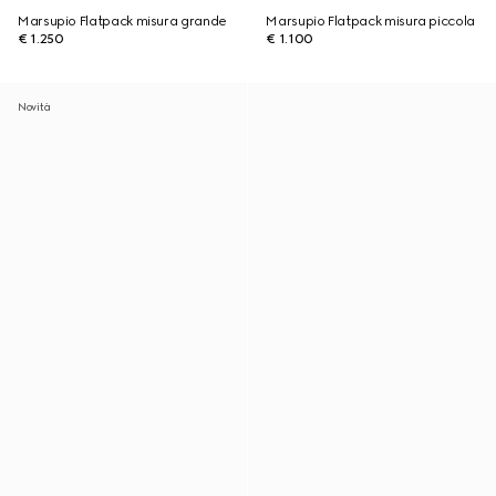
Marsupio Flatpack misura grande
Marsupio Flatpack misura piccola
€ 1.250
€ 1.100
Novità