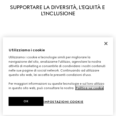
SUPPORTARE LA DIVERSITÀ, L'EQUITÀ E 
L'INCLUSIONE
Guidati dai principi cardine in cui crediamo, sosteniamo 
attivamente la diversità in tutte le sue forme per 
Utilizziamo i cookie
consentire a chiunque di esprimere appieno la propria 
Utilizziamo i cookie e tecnologie simili per migliorare la
unicità. Siamo fermamente convinti che le nostre 
navigazione del sito, analizzarne l'utilizzo, agevolare la nostra
differenze e ciò che ci rende diversi siano uno stimolo per 
attività di marketing e consentirle di condividere i nostri contenuti
nelle sue pagine di social network. Continuando ad utilizzare
la creatività e l'innovazione. Abbiamo lanciato una serie 
questo sito web, lei accetta le presenti condizioni d'uso.
di iniziative per garantire l'equità e promuovere 
l'inclusività sul posto di lavoro e collaboriamo con 
Per maggiori informazioni su queste tecnologie e sul loro utilizzo
in questo sito web, può consultare la nostra
Politica sui cookie
.
organizzazioni leader per contribuire a creare un 
cambiamento sistemico nel nostro settore e non solo.
OK
IMPOSTAZIONI COOKIE
Scopri la Diversità, l'Equità e l'Inclusione (DE&I) in Gucci