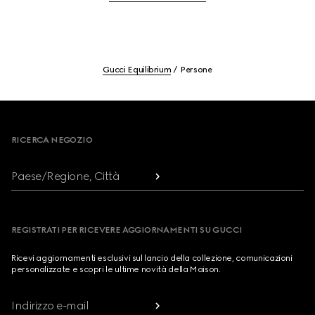
Gucci Equilibrium
Persone
Footer
RICERCA NEGOZIO
Paese/Regione, Città
REGISTRATI PER RICEVERE AGGIORNAMENTI SU GUCCI
Ricevi aggiornamenti esclusivi sul lancio della collezione, comunicazioni
personalizzate e scopri le ultime novità della Maison.
Indirizzo e-mail