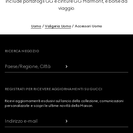
include portafogli GG e cinture GG Marmont, e borse da
viaggio.
Uomo
Valigeria Uomo
Accessori Uomo
Footer
RICERCA NEGOZIO
Paese/Regione, Città
REGISTRATI PER RICEVERE AGGIORNAMENTI SU GUCCI
Ricevi aggiornamenti esclusivi sul lancio della collezione, comunicazioni
personalizzate e scopri le ultime novità della Maison.
Indirizzo e-mail