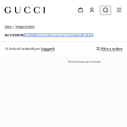
Uomo
Valigeria Uomo
ACCESSORI
Trolley
Borse e Borsoni per il weekend
Valigie
15 Articoli
ordinati per
Suggeriti
Filtra e ordina
Personalizza con le iniziali