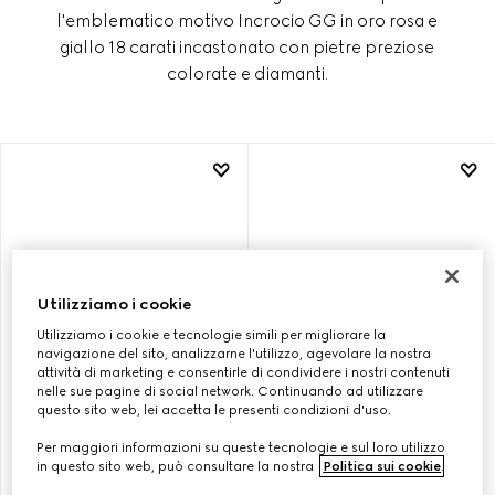
l'emblematico motivo Incrocio GG in oro rosa e
giallo 18 carati incastonato con pietre preziose
colorate e diamanti.
Utilizziamo i cookie
Utilizziamo i cookie e tecnologie simili per migliorare la
navigazione del sito, analizzarne l'utilizzo, agevolare la nostra
attività di marketing e consentirle di condividere i nostri contenuti
nelle sue pagine di social network. Continuando ad utilizzare
questo sito web, lei accetta le presenti condizioni d'uso.
COLLANA GUCCI
ORECCHINI GUCCI
Per maggiori informazioni su queste tecnologie e sul loro utilizzo
INTERLOCKING ORO 18K CON
INTERLOCKING ORO 18K
in questo sito web, può consultare la nostra
Politica sui cookie
.
PENDENTE