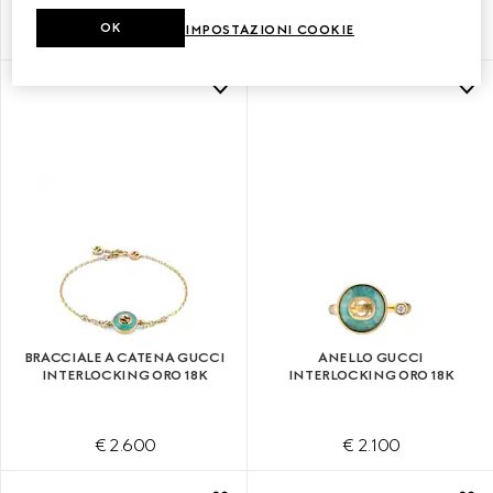
OK
IMPOSTAZIONI COOKIE
€ 3.100
€ 2.950
BRACCIALE A CATENA GUCCI
ANELLO GUCCI
INTERLOCKING ORO 18K
INTERLOCKING ORO 18K
€ 2.600
€ 2.100