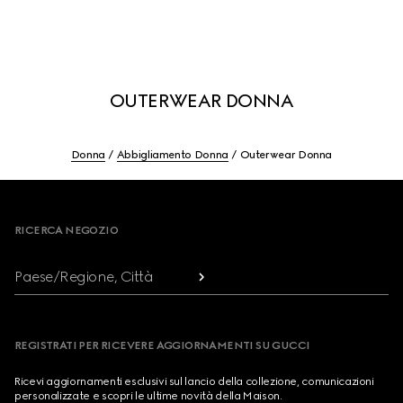
OUTERWEAR DONNA
Donna
Abbigliamento Donna
Outerwear Donna
Footer
RICERCA NEGOZIO
Paese/Regione, Città
REGISTRATI PER RICEVERE AGGIORNAMENTI SU GUCCI
Ricevi aggiornamenti esclusivi sul lancio della collezione, comunicazioni
personalizzate e scopri le ultime novità della Maison.