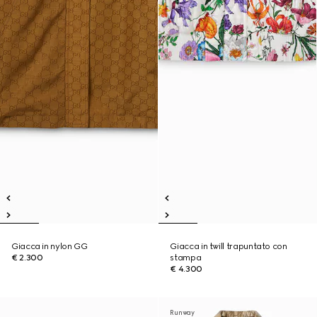
Giacca in nylon GG
Giacca in twill trapuntato con
€ 2.300
stampa
€ 4.300
Runway