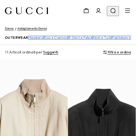
Donna
Abbigliamento Donna
OUTERWEAR
Maglieria
Top e Camicie
T-Shirt e Felpe
Abiti e Tute
Pantaloni e Sh
11 Articoli
ordinati per
Suggeriti
Filtra e ordina