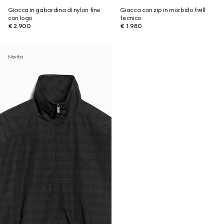
Giacca in gabardina di nylon fine
Giacca con zip in morbido twill
con logo
tecnico
€ 2.900
€ 1.980
Novità