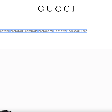
 catena
Portafogli compatti
Portacarte
Pochette
Accessori Tech