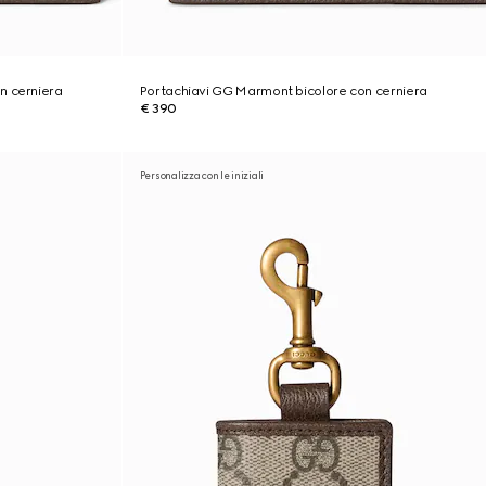
n cerniera
Portachiavi GG Marmont bicolore con cerniera
€ 390
Personalizza con le iniziali