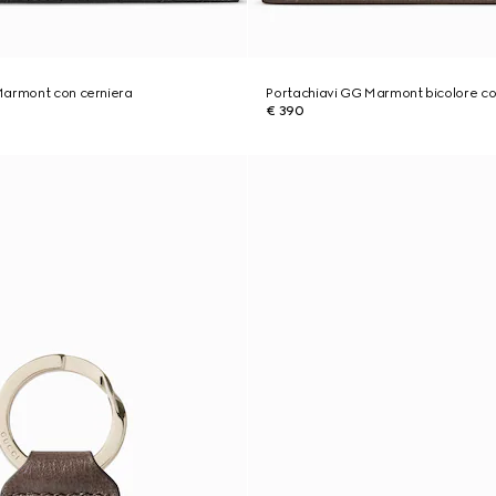
Marmont con cerniera
Portachiavi GG Marmont bicolore co
€ 390