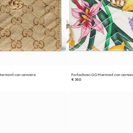
Marmont con cerniera
Portachiavi GG Marmont con cernie
€ 350