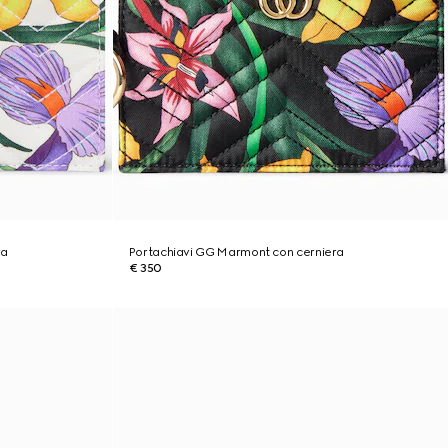
ra
Portachiavi GG Marmont con cerniera
€ 350