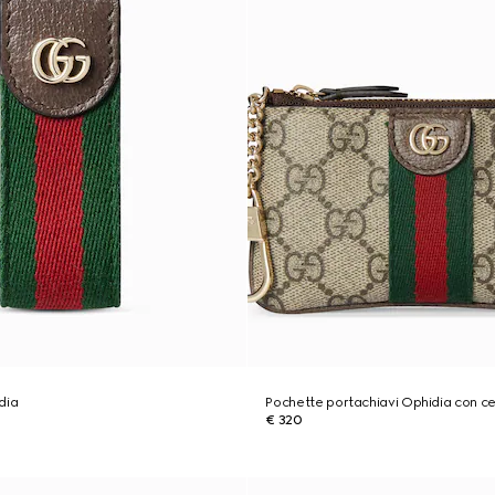
dia
Pochette portachiavi Ophidia con ce
€ 320