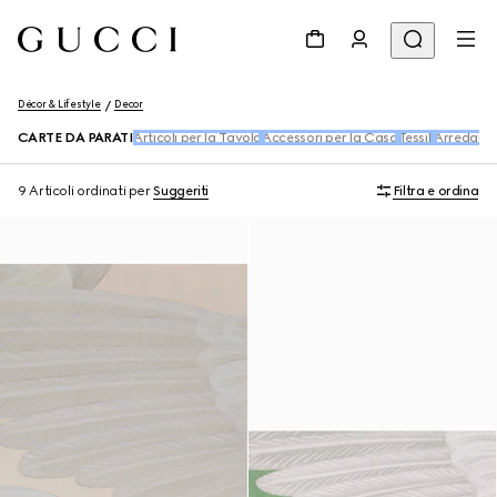
Décor & Lifestyle
Decor
CARTE DA PARATI
Articoli per la Tavola
Accessori per la Casa
Tessili
Arredame
9 Articoli
ordinati per
Suggeriti
Filtra e ordina