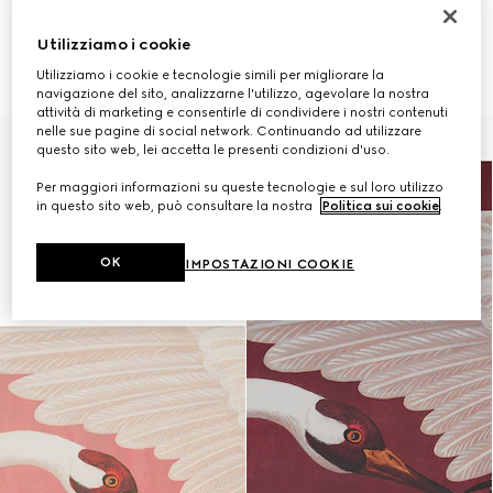
SOLO TRAMITE CLIENT ADVISOR
SOLO TRAMITE CLIENT ADVISOR
Carta da parati con stampa
Carta da parati con stampa
Utilizziamo i cookie
aironi
aironi
€ 490
€ 490
Utilizziamo i cookie e tecnologie simili per migliorare la
navigazione del sito, analizzarne l'utilizzo, agevolare la nostra
attività di marketing e consentirle di condividere i nostri contenuti
nelle sue pagine di social network. Continuando ad utilizzare
questo sito web, lei accetta le presenti condizioni d'uso.
Per maggiori informazioni su queste tecnologie e sul loro utilizzo
in questo sito web, può consultare la nostra
Politica sui cookie
.
OK
IMPOSTAZIONI COOKIE