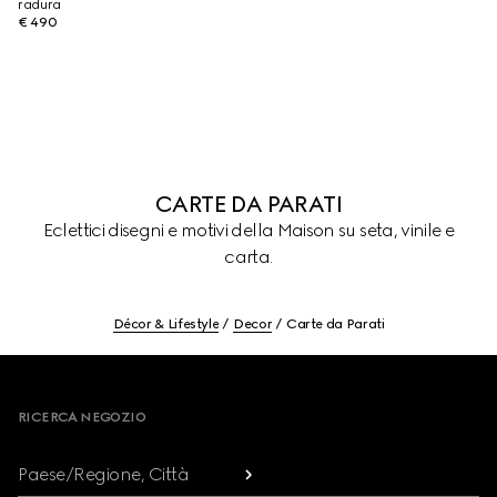
radura
€ 490
CARTE DA PARATI
Eclettici disegni e motivi della Maison su seta, vinile e
carta.
Décor & Lifestyle
Decor
Carte da Parati
Footer
RICERCA NEGOZIO
Paese/Regione, Città