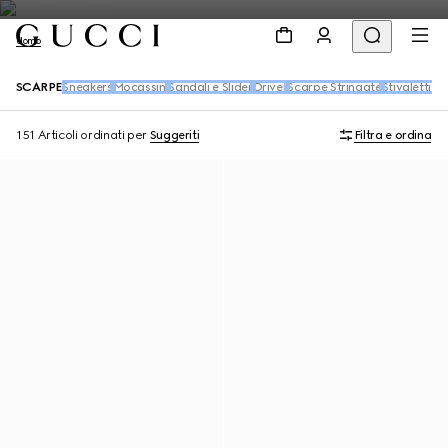
Uomo
SCARPE
Sneakers
Mocassini
Sandali e Slider
Driver
Scarpe Stringate
Stivaletti e 
151 Articoli
ordinati per
Suggeriti
Filtra e ordina