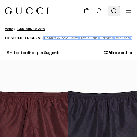
Uomo
Abbigliamento Uomo
COSTUMI DA BAGNO
T-Shirts & Polo Shirts
Tute e Felpe
Camicie
Maglieria
Den
15 Articoli
ordinati per
Suggeriti
Filtra e ordina