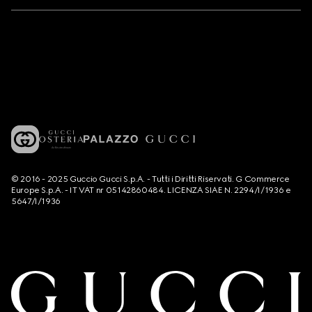
© 2016 - 2025 Guccio Gucci S.p.A. - Tutti i Diritti Riservati. G Commerce
Europe S.p.A. - IT VAT nr 05142860484. LICENZA SIAE N. 2294/I/1936 e
5647/I/1936