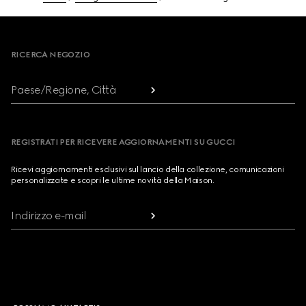
Footer
RICERCA NEGOZIO
Paese/Regione, Città
REGISTRATI PER RICEVERE AGGIORNAMENTI SU GUCCI
Ricevi aggiornamenti esclusivi sul lancio della collezione, comunicazioni
personalizzate e scopri le ultime novità della Maison.
Indirizzo e-mail