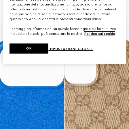
navigazione del sito, analizzarne l'utilizzo, agevolare la nostra
Custodia per iPhone 17 Pro Max
Custodia per iPhone 17 Pro
attività di marketing e consentirle di condividere i nostri contenuti
€ 390
€ 390
nelle sue pagine di social network. Continuando ad utilizzare
questo sito web, lei accetta le presenti condizioni d'uso.
Per maggiori informazioni su queste tecnologie e sul loro utilizzo
in questo sito web, può consultare la nostra
Politica sui cookie
.
OK
IMPOSTAZIONI COOKIE