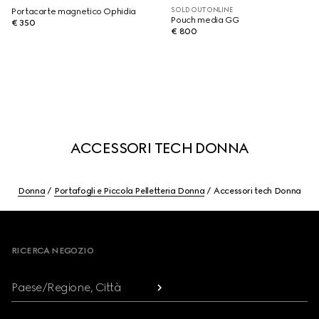
SOLD OUT ONLINE
Portacarte magnetico Ophidia
Pouch media GG
€ 350
€ 800
ACCESSORI TECH DONNA
Donna
Portafogli e Piccola Pelletteria Donna
Accessori tech Donna
Footer
RICERCA NEGOZIO
Paese/Regione, Città