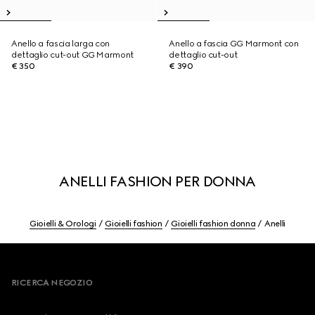
Anello a fascia larga con
Anello a fascia GG Marmont con
dettaglio cut-out GG Marmont
dettaglio cut-out
€ 350
€ 390
ANELLI FASHION PER DONNA
Gioielli & Orologi
Gioielli fashion
Gioielli fashion donna
Anelli
Footer
RICERCA NEGOZIO