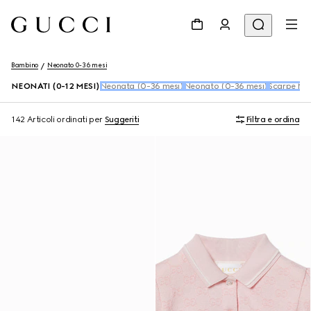
Bambino
Neonato 0-36 mesi
NEONATI (0-12 MESI)
Neonata (0-36 mesi)
Neonato (0-36 mesi)
Scarpe Ne
142 Articoli
ordinati per
Suggeriti
Filtra e ordina