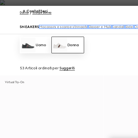
Contattaci
Donna
Scarpe Donna
SNEAKERS
Mocassini e scarpe stringate
Slipper e Mule
Sandali
Slider
Dé
Uomo
Donna
53 Articoli
ordinati per
Suggeriti
Virtual Try-On