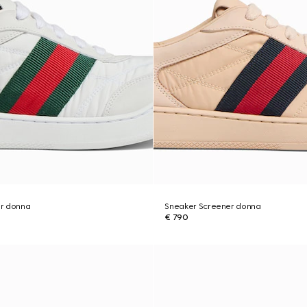
r donna
Sneaker Screener donna
€ 790