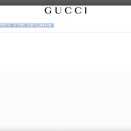
colleté
Ballerine
Stivaletti e Stivali