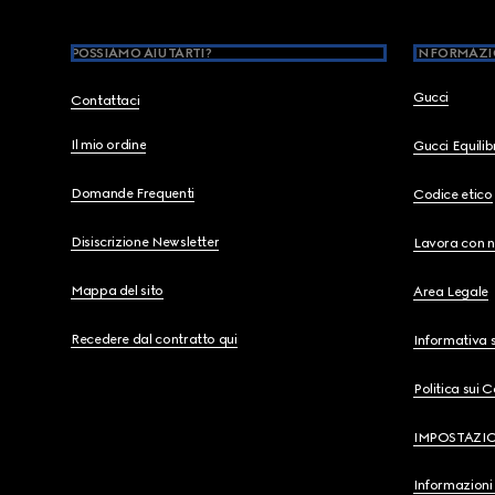
POSSIAMO AIUTARTI?
INFORMAZI
Gucci
Contattaci
Il mio ordine
Gucci Equili
Domande Frequenti
Codice etico
Disiscrizione Newsletter
Lavora con n
Mappa del sito
Area Legale
Recedere dal contratto qui
Informativa s
Politica sui 
IMPOSTAZI
Informazioni 