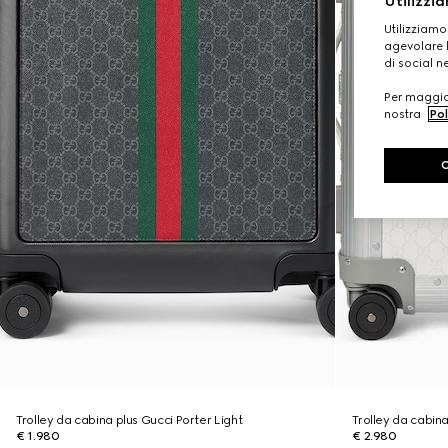
Utilizzia
Utilizziamo
agevolare l
di social n
Per maggior
nostra
Pol
Trolley da cabina plus Gucci Porter Light
Trolley da cabina
€ 1.980
€ 2.980