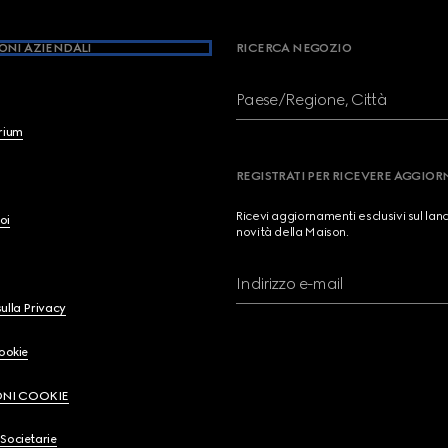
ONI AZIENDALI
RICERCA NEGOZIO
Paese/Regione, Città
brium
REGISTRATI PER RICEVERE AGGIO
Ricevi aggiornamenti esclusivi sul lan
oi
novità della Maison.
Indirizzo e-mail
ulla Privacy
Cookie
ONI COOKIE
Societarie