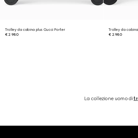
Trolley da cabina plus Gucci Porter
Trolley da cabina
€ 2.980
€ 2.980
La collezione uomo di
tr
Footer