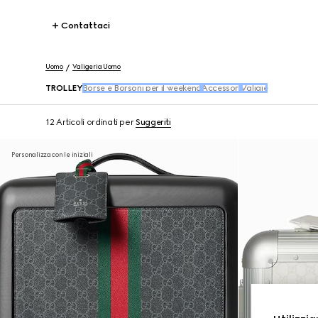
Contattaci
Uomo
Valigeria Uomo
TROLLEY
Borse e Borsoni per il weekend
Accessori
Valigie
12 Articoli
ordinati per
Suggeriti
Personalizza con le iniziali