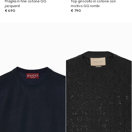
Maglia in fine cotone GG
Top girocollo in cotone con
jacquard
motivo GG rombi
€ 690
€ 790