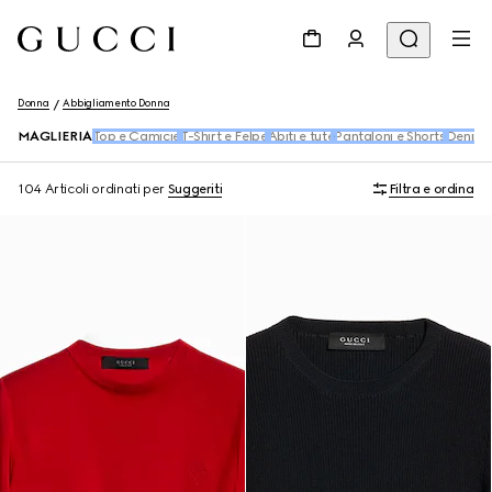
Donna
Abbigliamento Donna
MAGLIERIA
Top e Camicie
T-Shirt e Felpe
Abiti e tute
Pantaloni e Shorts
Denim
104 Articoli
ordinati per
Suggeriti
Filtra e ordina