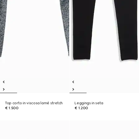
Top corto in viscosa lamé stretch
Leggings in seta
€ 1.500
€ 1.200