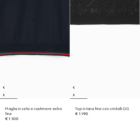
Maglia in seta e cashmere extra
Top in lana fine con cristalli GG
fine
€ 1.190
€ 1.100