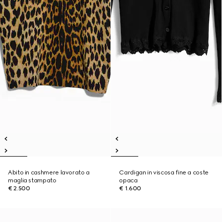
Abito in cashmere lavorato a
Cardigan in viscosa fine a coste
maglia stampato
opaca
€ 2.500
€ 1.600