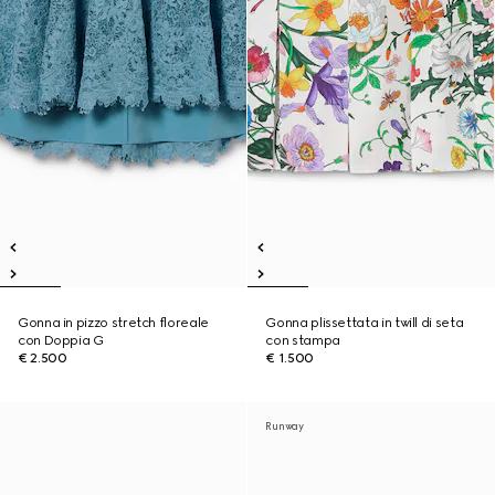
Gonna in pizzo stretch floreale
Gonna plissettata in twill di seta
con Doppia G
con stampa
€ 2.500
€ 1.500
Runway