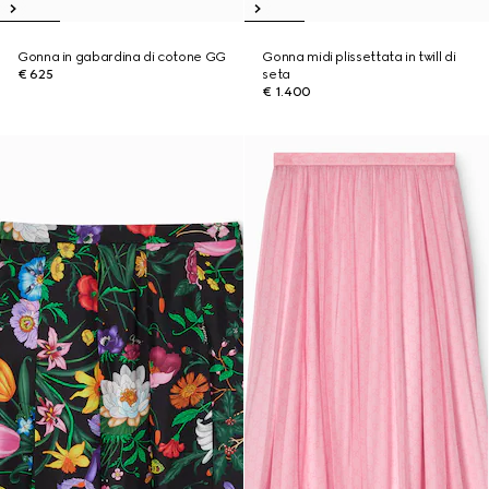
Gonna in gabardina di cotone GG
Gonna midi plissettata in twill di
€ 625
seta
€ 1.400