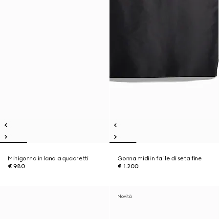
Minigonna in lana a quadretti
Gonna midi in faille di seta fine
€ 980
€ 1.200
Novità