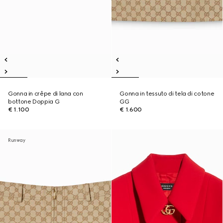
Gonna in crêpe di lana con
Gonna in tessuto di tela di cotone
bottone Doppia G
GG
€ 1.100
€ 1.600
Runway