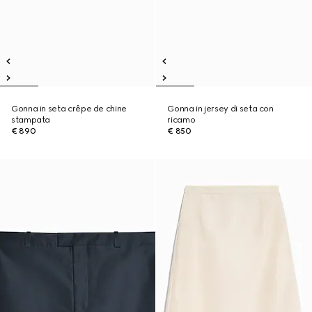
Gonna in seta crêpe de chine
Gonna in jersey di seta con
stampata
ricamo
€ 890
€ 850