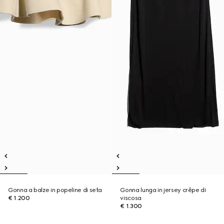
Gonna a balze in popeline di seta
Gonna lunga in jersey crêpe di
€ 1.200
viscosa
€ 1.300