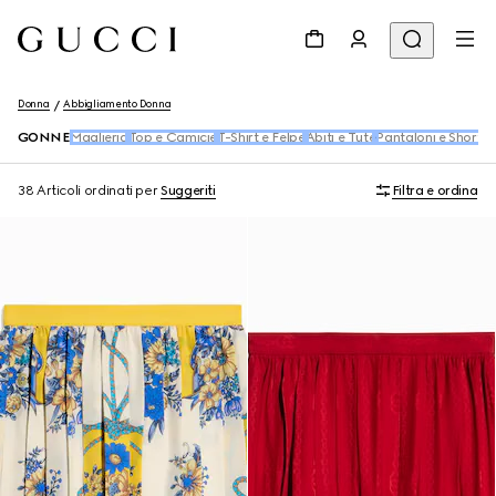
Donna
Abbigliamento Donna
GONNE
Maglieria
Top e Camicie
T-Shirt e Felpe
Abiti e Tute
Pantaloni e Shorts
38 Articoli
ordinati per
Suggeriti
Filtra e ordina