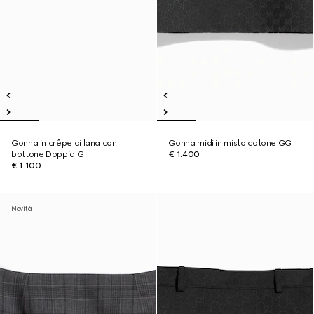
Gonna in crêpe di lana con
Gonna midi in misto cotone GG
bottone Doppia G
€ 1.400
€ 1.100
Novità