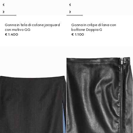
Gonna in tela di cotone jacquard
Gonna in crêpe di lana con
con motivo GG
bottone Doppia G
€ 1.400
€ 1.100