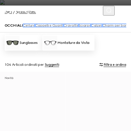
Uomo
Accessori Uomo
OCCHIALI
Cinture
Cappelli e Guanti
Cravatte
Sciarpe
Calzini
Charm per borse 
Sunglasses
Montature da Vista
104 Articoli
ordinati per
Suggeriti
Filtra e ordina
Novità