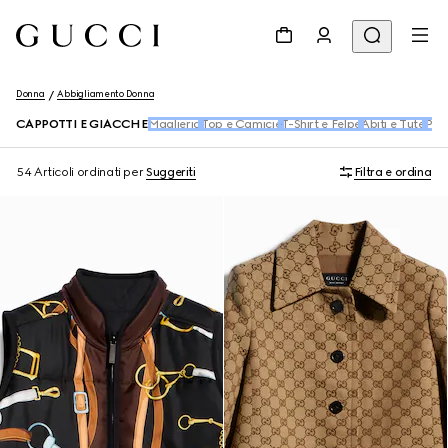
Donna
Abbigliamento Donna
CAPPOTTI E GIACCHE
Maglieria
Top e Camicie
T-Shirt e Felpe
Abiti e Tute
Pant
54 Articoli
ordinati per
Suggeriti
Filtra e ordina