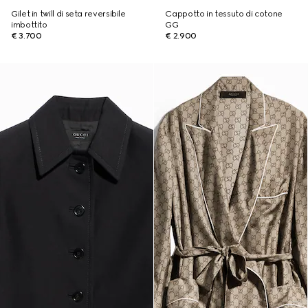
Gilet in twill di seta reversibile
Cappotto in tessuto di cotone
imbottito
GG
€ 3.700
€ 2.900