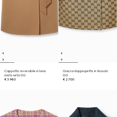
Cappotto reversibile in lana
Giacca doppiopetto in tessuto
misto seta GG
GG
€ 3.980
€ 2.700