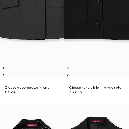
Giacca doppiopetto in lana
Giacca reversibile in lana e seta
€ 1.750
€ 2.030