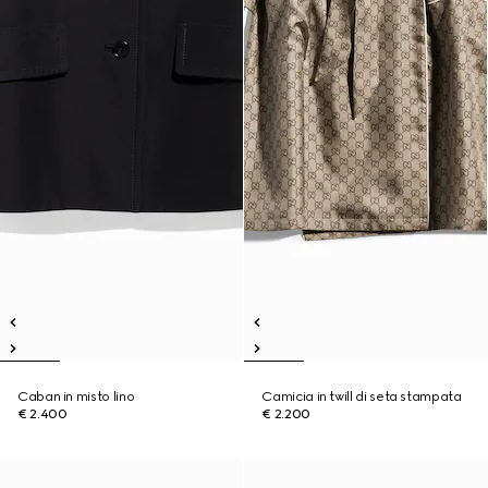
Caban in misto lino
Camicia in twill di seta stampata
€ 2.400
€ 2.200