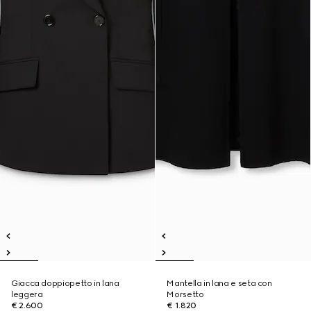
Giacca doppiopetto in lana
Mantella in lana e seta con
leggera
Morsetto
€ 2.600
€ 1.820