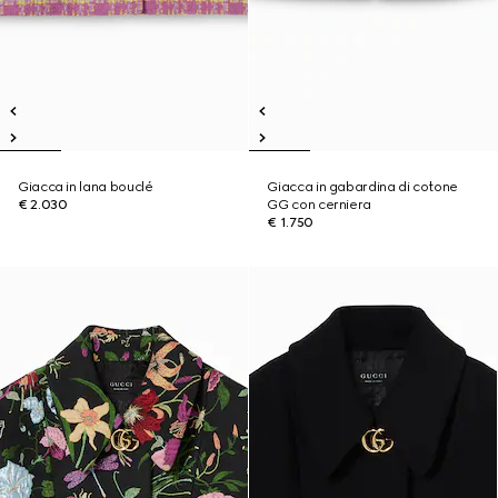
Giacca in lana bouclé
Giacca in gabardina di cotone
€ 2.030
GG con cerniera
€ 1.750