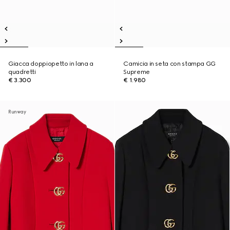
Giacca doppiopetto in lana a
Camicia in seta con stampa GG
quadretti
Supreme
€ 3.300
€ 1.980
Runway