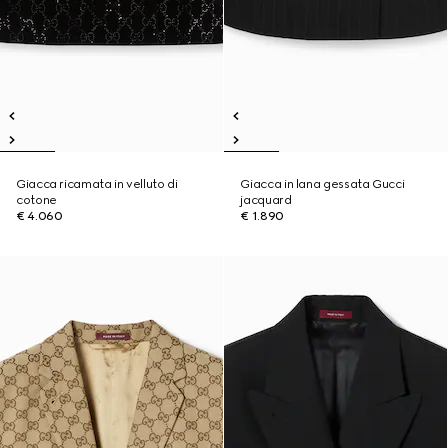
Giacca ricamata in velluto di
Giacca in lana gessata Gucci
cotone
jacquard
€ 4.060
€ 1.890