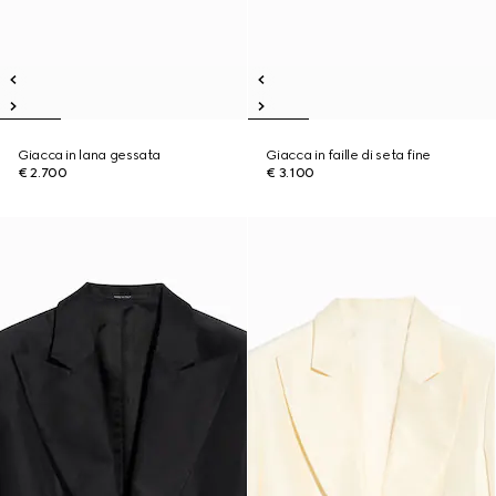
Giacca in lana gessata
Giacca in faille di seta fine
€ 2.700
€ 3.100