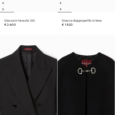
Giacca in tessuto GG
Giacca doppiopetto in lana
€ 2.600
€ 1.820