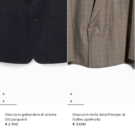
Giacca in gabardina di cotone
Giacca in misto lana Principe di
GG jacquard
Galles spalmata
€ 2.100
€ 3.500