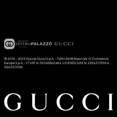
© 2016 - 2025 Guccio Gucci S.p.A. - Tutti i Diritti Riservati. G Commerce
Europe S.p.A. - IT VAT nr 05142860484. LICENZA SIAE N. 2294/I/1936 e
5647/I/1936