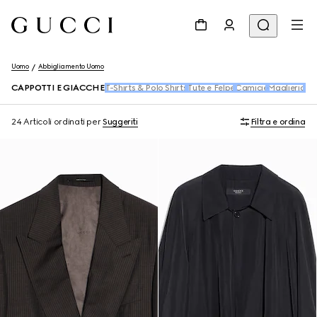
Uomo
Abbigliamento Uomo
CAPPOTTI E GIACCHE
T-Shirts & Polo Shirts
Tute e Felpe
Camicie
Maglieria
De
24 Articoli
ordinati per
Suggeriti
Filtra e ordina