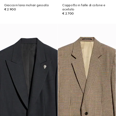
Giacca in lana mohair gessata
Cappotto in faille di cotone e
€ 2.900
acetato
€ 2.700