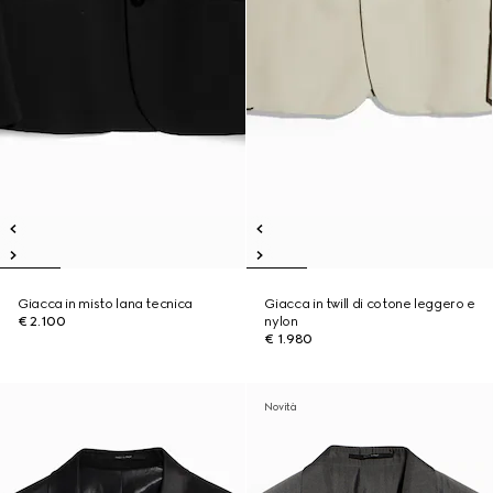
Giacca in misto lana tecnica
Giacca in twill di cotone leggero e
€ 2.100
nylon
€ 1.980
Novità