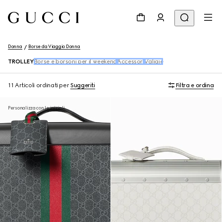
Donna
Borse da Viaggio Donna
TROLLEY
Borse e borsoni per il weekend
Accessori
Valigie
11 Articoli
ordinati per
Suggeriti
Filtra e ordina
Personalizza con le iniziali