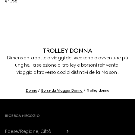
€ 1.750
TROLLEY DONNA
Dimensioni adatte a viaggi del weekend o avventure più
lunghe, la selezione di trolley e borsoni reinventa il
viaggio attraverso codici distintivi della Maison .
Donna
Borse da Viaggio Donna
Trolley donna
Footer
RICERCA NEGOZIO
Paese/Regione, Città