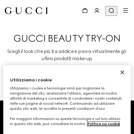
GUCCI BEAUTY TRY-ON
Scegli il look che più ti si addice e prova virtualmente gli 
ultimi prodotti make-up.
Utilizziamo i cookie
PROVALO
Utilizziamo i cookie e tecnologie simili per migliorare la
navigazione del sito, analizzarne l'utilizzo, agevolare la nostra
attività di marketing e consentirle di condividere i nostri contenuti
Footer
nelle sue pagine di social network. Continuando ad utilizzare
questo sito web, lei accetta le presenti condizioni d'uso.
RICERCA NEGOZIO
Per maggiori informazioni su queste tecnologie e sul loro utilizzo
in questo sito web, può consultare la nostra
Politica sui cookie
.
Paese/Regione, Città