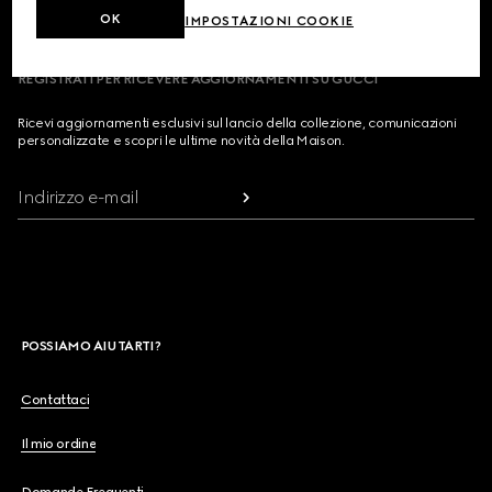
OK
IMPOSTAZIONI COOKIE
REGISTRATI PER RICEVERE AGGIORNAMENTI SU GUCCI
Ricevi aggiornamenti esclusivi sul lancio della collezione, comunicazioni
personalizzate e scopri le ultime novità della Maison.
Indirizzo e-mail
POSSIAMO AIUTARTI?
Contattaci
Il mio ordine