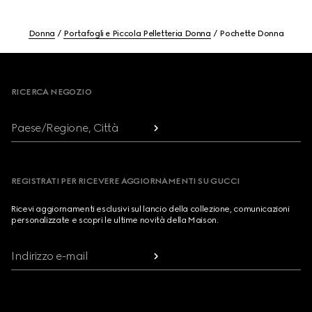
Donna
Portafogli e Piccola Pelletteria Donna
Pochette Donna
Footer
RICERCA NEGOZIO
Paese/Regione, Città
REGISTRATI PER RICEVERE AGGIORNAMENTI SU GUCCI
Ricevi aggiornamenti esclusivi sul lancio della collezione, comunicazioni
personalizzate e scopri le ultime novità della Maison.
Indirizzo e-mail