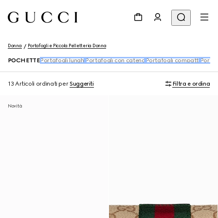
Donna
Portafogli e Piccola Pelletteria Donna
POCHETTE
Portafogli lunghi
Portafogli con catena
Portafogli compatti
Porta
13 Articoli
ordinati per
Suggeriti
Filtra e ordina
Novità